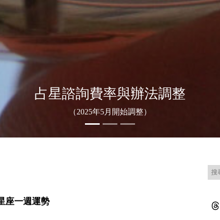
殺破狼占星手記
殺破狼占星官網
12星座一週運勢