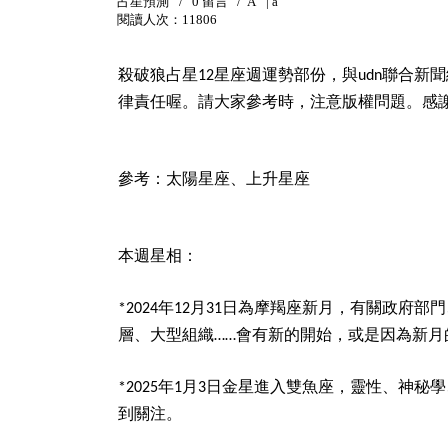
占星預測
/
0 留言
/
A
|
a
閱讀人次：11806
殺破狼占星
星座週運勢部份，與
聯合新聞
12
udn
律責任喔。請大家參考時，注意版權問題。感
參考：太陽星座、上升星座
本週星相：
年
月
日為摩羯座新月，有關政府部門
*2024
12
31
層、大型組織
會有新的開始，或是因為新月
……
年
月
日金星進入雙魚座，靈性、神秘學
*2025
1
3
到關注。