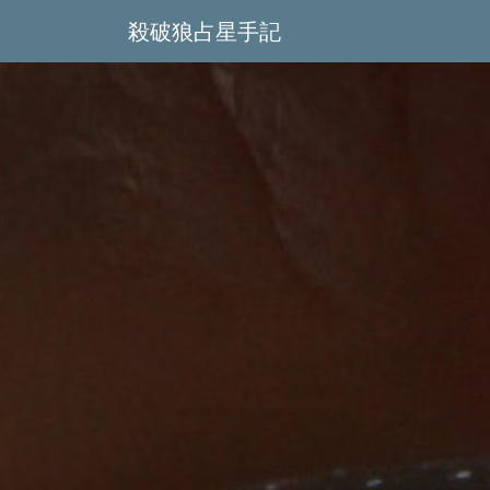
殺破狼占星手記