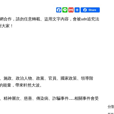
F
L
G
分
Share
a
i
m
享
c
n
a
網合作，請勿任意轉載、盜用文字內容，會被
追究法
udn
e
e
i
謝大家！
b
l
o
o
k
、施政、政治人物、政黨、官員、國家政策、領導階
的能量，帶來軒然大波。
、精神層次、慈善、傳染病、詐騙事件
相關事件會受
……
分
所有