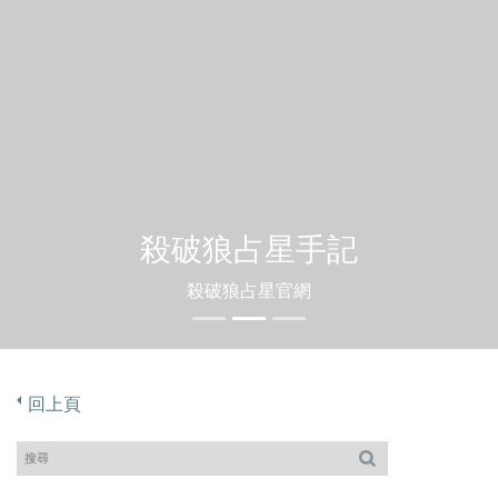
殺破狼占星手記
殺破狼占星官網
回上頁