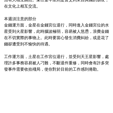
在文化上相互交流。
本週須注意的部分
金錢運方面，金星在金錢宮位退行，同時進入金錢宮位的水
星受到火星影響，此時腦波極弱，容易被人慫恿，浪費金錢
在不切實際的事物上。此時要當心發生消費糾紛，或是花了
錢卻遭受到不愉快的待遇。
工作運方面，土星在工作宮位退行，並受到天王星影響，處
理許多事務容易被人刁難，不斷退件重修，同時會有許多突
發事件需要收拾殘局，使你對於目前的工作感到倦勤。
雙子座：
整體運勢
金錢運方面，在財務宮位的木星與冥王星脫離不良相位的影
響，會因為特殊的事件，使得今年的稅務獲得減輕，甚至會