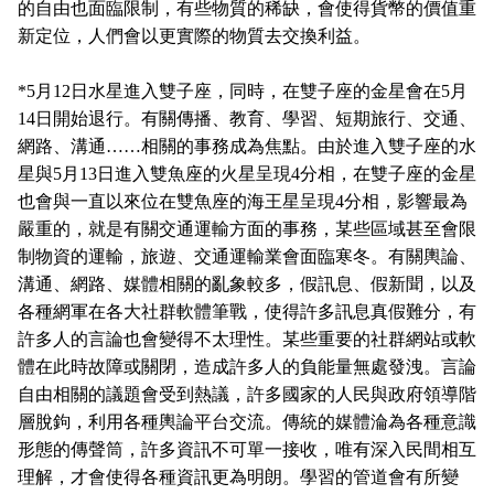
的自由也面臨限制，有些物質的稀缺，會使得貨幣的價值重
新定位，人們會以更實際的物質去交換利益。
*5
月
12
日水星進入雙子座，同時，在雙子座的金星會在
5
月
14
日開始退行。有關傳播、教育、學習、短期旅行、交通、
網路、溝通
……
相關的事務成為焦點。由於進入雙子座的水
星與
5
月
13
日進入雙魚座的火星呈現
4
分相，在雙子座的金星
也會與一直以來位在雙魚座的海王星呈現
4
分相，影響最為
嚴重的，就是有關交通運輸方面的事務，某些區域甚至會限
制物資的運輸，旅遊、交通運輸業會面臨寒冬。有關輿論、
溝通、網路、媒體相關的亂象較多，假訊息、假新聞，以及
各種網軍在各大社群軟體筆戰，使得許多訊息真假難分，有
許多人的言論也會變得不太理性。某些重要的社群網站或軟
體在此時故障或關閉，造成許多人的負能量無處發洩。言論
自由相關的議題會受到熱議，許多國家的人民與政府領導階
層脫鉤，利用各種輿論平台交流。傳統的媒體淪為各種意識
形態的傳聲筒，許多資訊不可單一接收，唯有深入民間相互
理解，才會使得各種資訊更為明朗。學習的管道會有所變