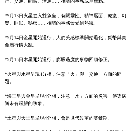
行、交通、網路、溝通
……
相關的事務成為焦點。
*5
月
13
日火星進入雙魚座，有關靈性、精神層面、療癒、幻
覺、睡眠、秘密
……
相關的事務會受到熱議。
*5
月
14
日金星開始退行，人們美感標準開始退化，貨幣與貴
金屬行情大亂。
*5
月
15
日木星開始退行，膨脹過度的事物回頭修正。
*
火星與水星呈現
4
分相，注意「火」與「交通」方面的問
題。
*
海王星與金星呈現
4
分相，注意「水」方面的災害，傳染病
尚未有緩解的跡象。
*
土星與天王星呈現
4
分相，會是世代改革的關鍵期。