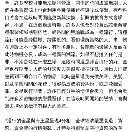
革，許多學校可能無法順利營運，開學的時間遙遙無期，人
們在學習資源上也會利用各種傳播途徑吸收或傳遞。有些科
目將會在這段時間面臨更新與汰換，新興的教育方式會崛
起，不過，在這個過渡時期，許多人也會對於自己該走向哪
種學習領域感到茫然。網路間的輿論戰成為一種流行，這種
流行可能是跨區域、跨國度的。看似理所當然的人、事、物
在輿論上不一定討喜，有許多厭世、負能量的邊緣人反而在
此時物極必反，成為一種新的潮流。如果不想捲入任何是
非，不論是站在什麼立場，這段時間還是謹言慎行的好。金
星退行期間，人們的舒適度與美感度標準降低，購物與消費
會買到不適合自己的物品，此時盡量避免去做美容、美髮、
以及享樂相關的花費，很容易造成消費糾紛，或是花錢受
罪。金星退行期間，許多已經分手的情侶會復合，但也會看
到許多歹戲拖棚的戀愛關係，在這段時間開始的戀情，會與
過去擇偶的標準有很大的落差。
*退行的金星與海王星呈現4分相，全球經濟嚴重衰退，貨
幣、貴金屬的行情混亂，此時要特別留意某些貨幣的改革，