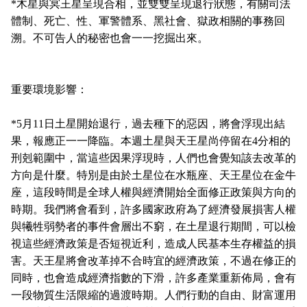
*
木星與冥王星呈現合相，並雙雙呈現退行狀態，有關司法
體制、死亡、性、軍警體系、黑社會、獄政相關的事務回
溯。不可告人的秘密也會一一挖掘出來。
重要環境影響：
*5
月
11
日土星開始退行，過去種下的惡因，將會浮現出結
果，報應正一一降臨。本週土星與天王星尚停留在
4
分相的
刑剋範圍中，當這些因果浮現時，人們也會覺知該去改革的
方向是什麼。特別是由於土星位在水瓶座、天王星位在金牛
座，這段時間是全球人權與經濟開始全面修正政策與方向的
時期。我們將會看到，許多國家政府為了經濟發展損害人權
與犧牲弱勢者的事件會層出不窮，在土星退行期間，可以檢
視這些經濟政策是否短視近利，造成人民基本生存權益的損
害。天王星將會改革掉不合時宜的經濟政策，不過在修正的
同時，也會造成經濟指數的下滑，許多產業重新佈局，會有
一段物質生活限縮的過渡時期。人們行動的自由、財富運用