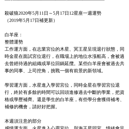
殺破狼
2020
年
5
月
11
日～
5
月
17
日
12
星座一週運勢
（2019年5月17日補更新）
白羊座：
整體運勢
工作運方面，在志業宮位的木星、冥王星呈現退行狀態，同
時金星在面試宮位退行，在職場上的地位水漲船高，會被過
去曾經待過的組織或單位回鍋延攬。某些白羊座會被過去共
事的同事、上司挖角，挑戰一個有前景的新領域。
學習運方面，水星進入學習宮位，同時金星在學習宮位退
行，終於有多餘的時間可以回頭進修過去中斷的學業，把資
格或學歷補齊。還是學生的白羊座，有些學分會獲得補考、
補修的機會，請好好把握。
本週須注意的部分
感情運方面，火星進入心靈宮位，與海王星同宮，情緒會呈