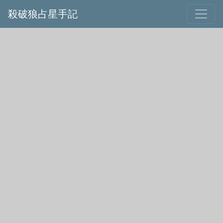
殺破狼占星手記