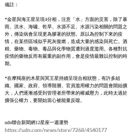
備註：
*
金星與海王星呈現
4
分相，注意「水」方面的災害，除了暴
雨、洪水、海嘯、乾旱、水源不足、水源污染相關的問題之
外，傳染病會呈現更為膠著的狀態。原以為控制下來的疫
情，在某些區域似乎死灰復燃，造成大量的感染與死亡。酒
精、藥物、毒物、毒品與化學物質遭到過度濫用。各種對抗
疫情的藥物反而有嚴重的副作用，會是疫情最難以控制的時
期。
*
在摩羯座的木星與冥王星持續呈現合相狀態，有許多組
織、國家、政府、領導階層、官員濫用權力的問題會開始擴
大，人們逐漸感受到管理者所帶來的權威壓力，此時太過於
擴張公權力，要開始當心被能量反噬。
udn
聯合新聞網
12
星座一週運勢
https://udn.com/news/story/
7268/4540177