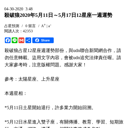
04-30-2020 3:48
殺破狼2020年5月11日～5月17日12星座一週運勢
+
-
占星預測
/
0 留言
/
A
|
a
閱讀人次：42353
F
L
G
分
Share
a
i
m
享
c
n
a
殺破狼占星
12
星座週運勢部份，與
udn
聯合新聞網合作，請
e
e
i
勿任意轉載、盜用文字內容，會被
udn
追究法律責任喔。請
b
l
o
大家參考時，注意版權問題。感謝大家！
o
k
參考：太陽星座、上升星座
本週星相：
*5
月
11
日土星開始退行，許多業力開始回溯。
*5
月
12
日水星進入雙子座，有關傳播、教育、學習、短期旅