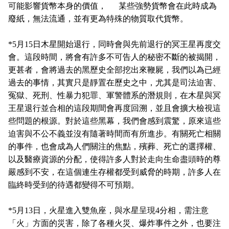
可能影響貨幣本身的價值， 某些強勢貨幣會在此時成為
廢紙，無法流通，並有更為特殊的物質取代貨幣。
*5
月
15
日木星開始退行，同時會與先前退行的冥王星再度交
會。這段時間，將會有許多不可告人的秘密不斷的被揭開，
更甚者，會將過去的黑歷史全部挖出來鞭屍，我們以為已經
過去的事情，其實只是靜置在歷史之中，尤其是司法迫害、
冤獄、死刑、性暴力犯罪、軍警體系的潛規則，在木星與冥
王星退行並合相的這段期間會再度回溯，並且會擴大檢視這
些問題的根源。對於這些黑幕，我們會感到震驚，原來這些
迫害與不公不義並沒有隨著時間而有所進步。有關死亡相關
的事件，也會成為人們關注的焦點，殯葬、死亡的選擇權、
以及醫療資源的分配，使得許多人對於走向生命盡頭時的尊
嚴感到不安，在這個連生存權都受到威脅的時期，許多人在
臨終時受到的待遇都變得不可預期。
*5
月
13
日，火星進入雙魚座，與水星呈現
4
分相，需注意
「火」方面的災害，除了各種火災、爆炸事件之外，也要注