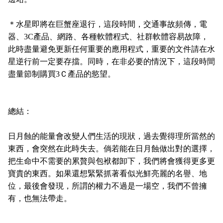
＊
水星即將在巨蟹座退行，這段時間，交通事故頻傳，電
器、
3C
產品、網路、各種軟體程式、社群軟體容易故障，
此時盡量避免更新任何重要的應用程式，重要的文件請在水
星逆行前一定要存擋。同時，在非必要的情況下，這段時間
盡量節制購買
3
Ｃ產品的慾望。
總結：
日月蝕的能量會改變人們生活的現狀，過去覺得理所當然的
東西，會突然在此時失去。倘若能在日月蝕做出對的選擇，
把生命中不需要的累贅與包袱都卸下，我們將會獲得更多更
寶貴的東西。如果還想緊緊抓著看似光鮮亮麗的名譽、地
位，最後會發現，所謂的權力不過是一場空，我們不曾擁
有，也無法帶走。