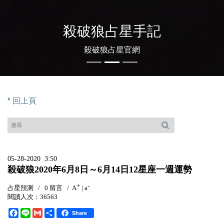
殺破狼占星手記
殺破狼占星官網
回上頁
05-28-2020 3:50
殺破狼2020年6月8日～6月14日12星座一週運勢
+
-
占星預測
/
0 留言
/
A
|
a
閱讀人次：36563
F
L
G
分
Share
a
i
m
享