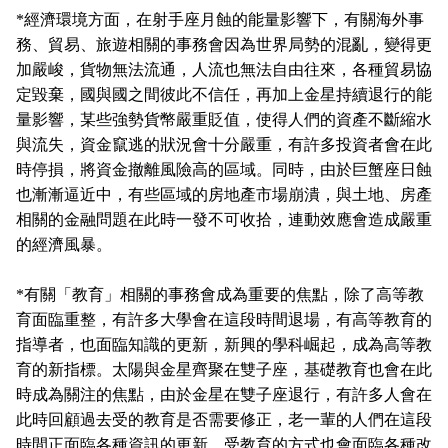
*
經濟環境方面，在射手座月蝕的能量影響下，有關海外事
務、貿易、旅遊相關的事務會因為世界局勢的混亂，變得更
加嚴峻，貨物無法流通，人流也無法自由往來，各種貿易協
定毀棄，國與國之間彼此不信任，再加上金星持續退行的能
量影響，某些強勢貨幣嚴重貶值，使得人們的資產不斷縮水
與流失，資金竄逃的狀況會十分嚴重，有許多投資者會在此
時停損，將資金撤離風險高的區域。同時，由於巨蟹座日蝕
也漸漸逼近中，有些區域的房地產市場崩潰，與土地、房產
相關的金融問題在此時一發不可收拾，連動效應會造成嚴重
的經濟風暴。
*
有關「教育」相關的事務會成為重要的焦點，除了高等教
育面臨重整，有許多大學會在這段時間退場，有高等教育的
指導者，也面臨知識的更新，新興的學科崛起，成為高等教
育的新指標。太陽與金星齊聚在雙子座，基礎教育也會在此
時成為關注的焦點，由於金星在雙子座退行，有許多人會在
此時回顧過去受的教育是否需要修正，老一輩的人們在這段
時間正面臨各種資訊的更新，受教育的方式也會面臨各種改