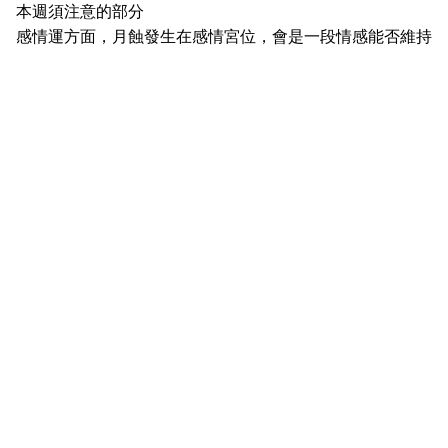
本週須注意的部分
感情運方面，月蝕發生在感情宮位，會是一段情感能否維持
下去的關鍵，雖然還是很喜歡某個人，但在現實的考量下，
不想繼續重蹈覆轍，必須忍痛結束這段關係。某些雙子座莫
名其妙被喜歡的人甩，正在療傷當中。
工作運方面，在志業宮位的火星與海王星呈現合相，受到在
夥伴宮位的月蝕能量影響，此時是職場人事一團混亂的階
段，與合作夥伴意見不合，對方一走了之，必須要收拾許多
爛攤子。
巨蟹座：
整體運勢
感情運方面，在感情宮位的木星與冥王星脫離不良相位的影
響，同時在心靈宮位退行的金星也脫離海王星影響，不斷在
失敗中修正情感關係中的缺陷，會覺得靈魂獲得成長，戀情
也變得順利了。