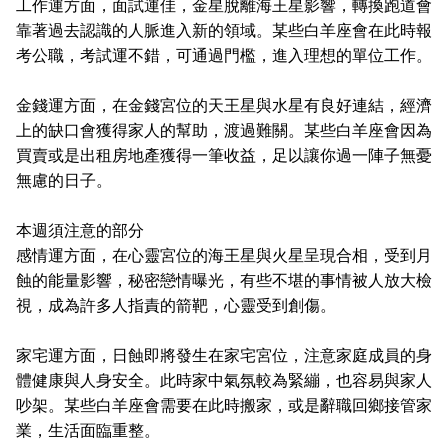
工作運方面，面試運佳，金星脫離海王星影響，轉換跑道會
靠著過去認識的人脈進入新的領域。某些白羊座會在此時報
考公職，考試運不錯，可通過門檻，進入理想的單位工作。
金錢運方面，在金錢宮位的天王星與水星有良好連結，經濟
上的缺口會獲得家人的幫助，渡過難關。某些白羊座會因為
買賣或是出租房地產獲得一筆收益，足以讓你過一陣子無憂
無慮的日子。
本週須注意的部分
感情運方面，在心靈宮位的海王星與火星呈現合相，受到月
蝕的能量影響，秘密戀情曝光，有些不堪的事情被人放大檢
視，成為許多人指責的箭靶，心靈受到創傷。
家宅運方面，日蝕即將發生在家宅宮位，注意家庭成員的身
體健康與人身安全。此時家中氣氛較為緊繃，也容易與家人
吵架。某些白羊座會需要在此時搬家，或是辭職回鄉接管家
業，生活面臨重整。