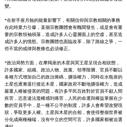
變。
*
在射手座月蝕的能量影響下，有關信仰與宗教相關的事務
在此時業力引爆，某個宗教團體會有醜聞發生，或是會有重
要的宗教領袖殞落，造成許多人心靈層面上的空虛，甚至造
成許多人的憤怒。宗教團體也面臨改革，除了路線之爭，一
些不當的戒律與教條也必須修正。
*
政治局勢方面，在摩羯座的木星與冥王星呈現合相狀態，
許多國家、組織、政治人物、政黨、領導階層、官員不斷以
各種方式增加自己的政治籌碼，擴張權力，同時在水瓶座的
土星也逐漸退行接近木星，國家政府不斷地擴張權力，造成
嚴重人權被侵害的問題，有許多平民百姓對於官員不顧人間
疾苦，恣意違法濫權感到痛苦，人民的命運與權益掌握在少
數的官員手中，是一種不公平的制度，許多人會希望改變現
狀，爭取更多人權。土星與木星的合相，會使得整個世界被
分化成兩種極端，沒有中立的空間可言，許多國家都被迫選
邊站。