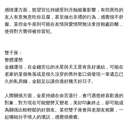
感情運方面，慾望宮位持續受到月蝕能量影響，有些異性的
友人有意無意吃你豆腐，甚至做出非禮的行為，感覺很不舒
服。某些金牛座則可能在友情與愛情間無法拿捏相處距離，
使得對方覺得被你冒犯。
雙子座：
整體運勢
金錢運佳，在金錢宮位的水星與天王星有良好連結，可能在
老家的某個角落或是很久沒穿的舊外套口袋發現一筆遺忘已
久的私房錢，金額足以讓你過好幾天好日子。
人際關係方面，金星持續在命宮退行，會巧遇曾經喜歡過的
對象，對方現在可能變胖又變老，美好印象終止，卻可能成
為關係比較輕鬆的好朋友。某些雙子座會與老朋友相聚，一
起嘴砲分手情人的壞話，感覺很療癒。