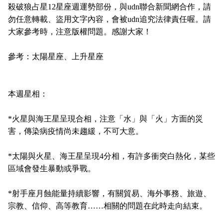
c
n
a
殺破狼占星
12
星座週運勢部份，與
udn
聯合新聞網合作，請
e
e
i
勿任意轉載、盜用文字內容，會被
udn
追究法律責任喔。請
b
l
o
大家參考時，注意版權問題。感謝大家！
o
k
參考：太陽星座、上升星座
本週星相：
*
火星與海王星呈現合相，注意「水」與「火」方面的災
害，傳染病疫情尚未趨緩，不可大意。
*
太陽與火星、海王星呈現
4
分相，有許多衝突白熱化，某些
區域會發生暴動或爭戰。
*
射手座月蝕能量持續影響，有關貿易、海外事務、旅遊、
宗教、信仰、高等教育
……
相關的問題在此時走向結束。