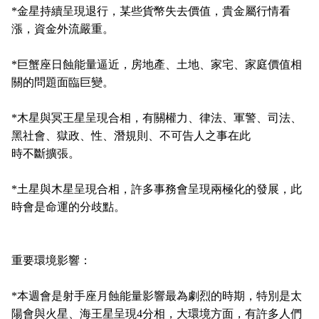
*
金星持續呈現退行，某些貨幣失去價值，貴金屬行情看
漲，資金外流嚴重。
*
巨蟹座日蝕能量逼近，房地產、土地、家宅、家庭價值相
關的問題面臨巨變。
*
木星與冥王星呈現合相，有關權力、律法、軍警、司法、
黑社會、獄政、性、潛規則、不可告人之事在此
時不斷擴張。
*
土星與木星呈現合相，許多事務會呈現兩極化的發展，此
時會是命運的分歧點。
重要環境影響：
*
本週會是射手座月蝕能量影響最為劇烈的時期，特別是太
陽會與火星、海王星呈現
4
分相，大環境方面，有許多人們