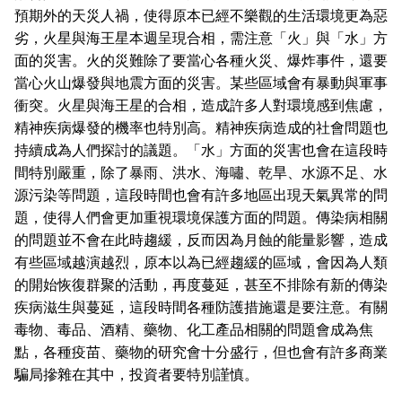
預期外的天災人禍，使得原本已經不樂觀的生活環境更為惡
劣，火星與海王星本週呈現合相，需注意「火」與「水」方
面的災害。火的災難除了要當心各種火災、爆炸事件，還要
當心火山爆發與地震方面的災害。某些區域會有暴動與軍事
衝突。火星與海王星的合相，造成許多人對環境感到焦慮，
精神疾病爆發的機率也特別高。精神疾病造成的社會問題也
持續成為人們探討的議題。「水」方面的災害也會在這段時
間特別嚴重，除了暴雨、洪水、海嘯、乾旱、水源不足、水
源污染等問題，這段時間也會有許多地區出現天氣異常的問
題，使得人們會更加重視環境保護方面的問題。傳染病相關
的問題並不會在此時趨緩，反而因為月蝕的能量影響，造成
有些區域越演越烈，原本以為已經趨緩的區域，會因為人類
的開始恢復群聚的活動，再度蔓延，甚至不排除有新的傳染
疾病滋生與蔓延，這段時間各種防護措施還是要注意。有關
毒物、毒品、酒精、藥物、化工產品相關的問題會成為焦
點，各種疫苗、藥物的研究會十分盛行，但也會有許多商業
騙局摻雜在其中，投資者要特別謹慎。