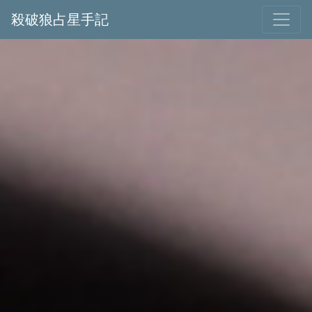
殺破狼占星手記