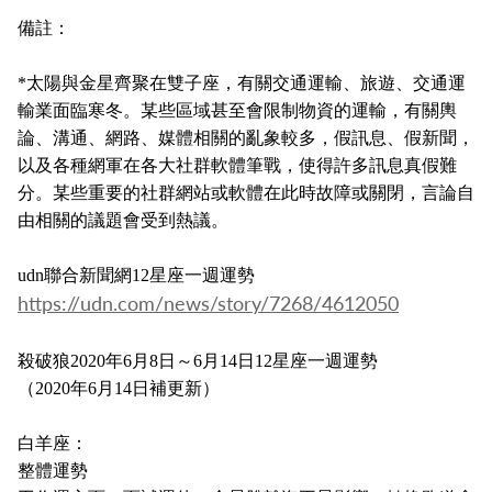
備註：
*
太陽與金星齊聚在雙子座，有關交通運輸、旅遊、交通運
輸業面臨寒冬。某些區域甚至會限制物資的運輸，有關輿
論、溝通、網路、媒體相關的亂象較多，假訊息、假新聞，
以及各種網軍在各大社群軟體筆戰，使得許多訊息真假難
分。某些重要的社群網站或軟體在此時故障或關閉，言論自
由相關的議題會受到熱議。
udn
聯合新聞網
12
星座一週運勢
https://udn.com/news/story/
7268/4612050
殺破狼
2020
年
6
月
8
日～
6
月
14
日
12
星座一週運勢
（2020年6月14日補更新）
白羊座：
整體運勢