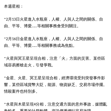
本週星相：
月
日火星進入水瓶座，人權、人與人之間的關係、自
*2
13
由、平等、博愛
等相關事務會受到關注。
……
月
日金星進入水瓶座，人權、人與人之間的關係、自
*2
16
由、平等、博愛
等相關事務成為焦點。
……
火星與冥王星呈現合相，注意「火」方面的災害。某些區
*
域容易擦槍走火，引發爭戰。
金星、火星、冥王星呈現合相，經濟環境受到突發事件影
*
響，某些區域貨幣大貶，能源、物資缺乏、交易市場停擺。
情殺案件也特別多。
水星與木星呈現
分相，注意交通方面的意外事故，媒體亂
*
4
象較多，重要的社群軟體、資訊傳播網站容易故障。