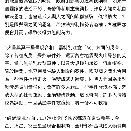
的能量最為強烈的時期，政府的影響力逐漸被削弱，如果一
個國家的法治不彰，會使得私刑主義興起，許多人傾向私自
解決恩怨，也會造成人與人之間的族群撕裂，仇恨擴大，特
別是國與國之間的恩怨，若無法抑制權勢者濫權，各種民怨
便會升高，導致公權力無能為力。
火星與冥王星呈現合相，需特別注意「火」方面的災害，
*
除了各種火災、爆炸事件外，還要留意地震與火山爆發的災
害。當心無差別攻擊事件，以及大規模的屠殺、流血衝突。
這段時間，也容易發生駭人聽聞的案件。國與國之間也會因
為一些事件擦槍走火，演變成武力衝突。同時人們因為相對
剝奪感被能量強化，會有許多人藉由一些事件發洩不滿，造
成大型的社會運動，並演變成暴動。這段時間，許多人情緒
較為躁動，一旦某些事件被渲染，將一發不可收拾。
經濟環境方面，由於亞洲許多國家都還在慶賀新年，金
*
星、火星、冥王星呈現合相狀態，全球部分區域陷入物資與