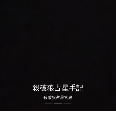
殺破狼占星手記
殺破狼占星官網