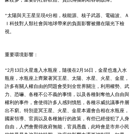
太陽與天王星呈現
分相，核能源、核子武器、電磁波、Ａ
*
4
Ｉ科技對人類社會與地球帶來的負面影響被攤在陽光下檢
視。
重要環境影響：
月
日火星進入水瓶座，隨後在
月
日，金星也進入水
*2
13
2
16
瓶座，水瓶座上齊聚著冥王星、太陽、水星、火星、金星，
許多有關人權自由的問題會受到全世界關注，利用權勢、武
力、恐嚇、各種不公不義的事情，以及各種剝奪他人自由與
權利的事件，會使得許多人感到憤怒，各種示威抗議事件層
出不窮。特別是冥王星、火星、金星本週會合相在水瓶座，
國家領導、官員以及各種施行的政策，有些已經侵犯了人身
自由，人們會覺得政府無能，官員愚蠢，此時會是市井小民