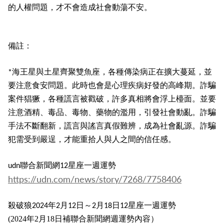
的人權問題，才不會造成社會動蕩不安。
備註：
海王星與土星齊聚雙魚座，各種傳染病正在擴大蔓延，並
*
要注意食安問題。此時也會是心理疾病好發的高峰期。詐騙
案件猖獗，各種謊言被戳破，許多真相將會浮上檯面。並要
注意酒精、毒品、毒物、藥物的濫用，引發社會動亂。詐騙
手法不斷翻新，謊言與謠言真假難辨，成為社會亂源。詐騙
犯需受到嚴逞，才能重拾人與人之間的信任感。
聯合新聞網
星座一週運勢
udn
12
https://udn.com/news/story/7268/7758406
殺破狼
年
月
日～
月
日
星座一週運勢
2024
2
12
2
18
12
(2024年2月18日補聯合新聞網週運勢內容）