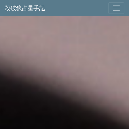
殺破狼占星手記