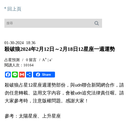
回上頁
01-30-2024 18:36
殺破狼2024年2月12日～2月18日12星座一週運勢
+
-
占星預測
/
0 留言
/
A
|
a
閱讀人次：10164
F
L
G
分
Share
a
i
m
享
c
n
a
殺破狼占星
星座週運勢部份，與
聯合新聞網合作，請
12
udn
e
e
i
勿任意轉載、盜用文字內容，會被
b
l
追究法律責任喔。請
udn
o
大家參考時，注意版權問題。感謝大家！
o
k
參考：太陽星座、上升星座